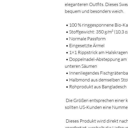
eleganteren Outfits. Dieses Swea
bequem und besonders weich.
 • 100 % ringgesponnene Bio
 • Stoffgewicht: 350 g/m² (10,3 oz
 • Normale Passform
 • Eingesetzte Ärmel
 • 1×1 Rippstrick am Halskrag
 • Doppelnadel-Absteppung am Halskragen, an den Ärmeln und an den 
unteren Säumen
 • Innenliegendes Fischgräten
 • Halbmond aus demselben Sto
 • Rohprodukt aus Bangladesch
 Die Größen entsprechen einer kleineren Größe auf dem US-Markt, daher 
sollten US-Kunden eine Nummer 
 Dieses Produkt wird direkt nach der Bestellung speziell für Sie 
angefertigt, weshalb die Lieferun