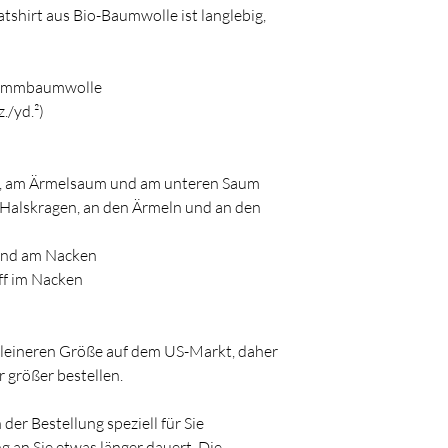
tshirt aus Bio-Baumwolle ist langlebig, 
-Kammbaumwolle
./yd.²)
en, am Ärmelsaum und am unteren Saum
band am Nacken
ff im Nacken
größer bestellen.
g an Sie etwas länger dauert. Die 